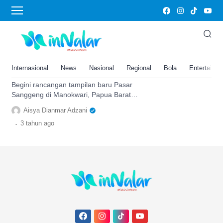
Sanggeng
Dipugar Rp148 M, Papua Barat
Bakal Punya Pasar Modern
Terbesar di Manokwari, Akan
Internasional
News
Nasional
Regional
Bola
Entertainm
Tampil Futuristik Jadi…
Begini rancangan tampilan baru Pasar
Sanggeng di Manokwari, Papua Barat
yang bakal miliki tampilan berbeda, cari
Aisya Dianmar Adzani
tahu di sini.
.
3 tahun
ago