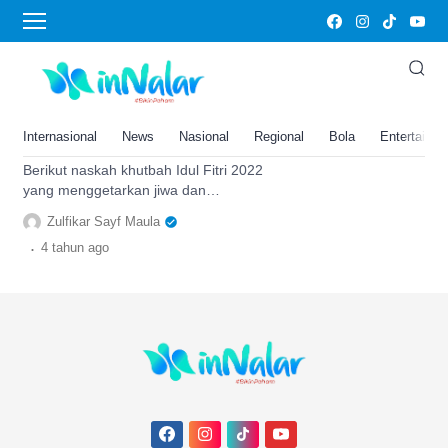
salat Idul Fitri
Naskah Khutbah Idul Fitri 2022
Menggetarkan Jiwa Sadarkan
Hati, Tema Meraih Taqwa
Internasional
News
Nasional
Regional
Bola
Entertainm
Menjadi Muslim Wasathiyah
Berikut naskah khutbah Idul Fitri 2022
yang menggetarkan jiwa dan
menyadarkan hati dengan tema Meraih
Zulfikar Sayf Maula
Taqwa agar jadi Muslim Wasathiyyah
.
4 tahun
ago