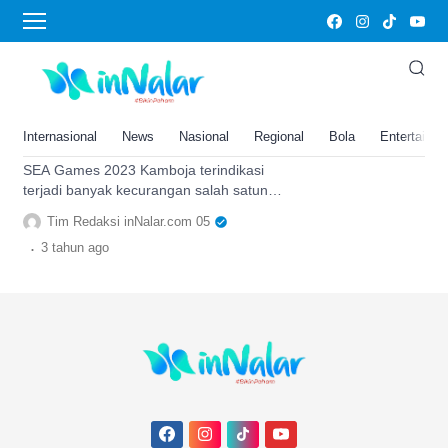
Safira Dwi Meilani
5 Indikasi Kecurangan yang
Terjadi di SEA Games 2023
Kamboja, Salah Satunya Kasus
Internasional
News
Nasional
Regional
Bola
Entertainm
‘Joki’ Zhou Meng
SEA Games 2023 Kamboja terindikasi
terjadi banyak kecurangan salah satunya
kecurigaan tentang Zhou Meng atau
Tim Redaksi inNalar.com 05
Chourng Meng
.
3 tahun
ago