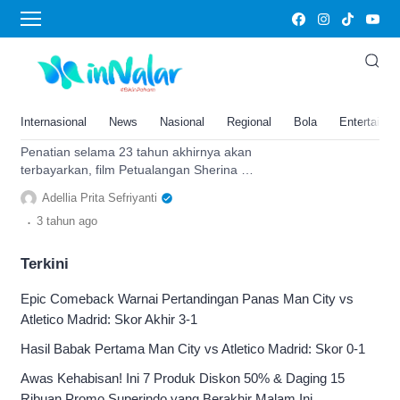
sadam
Sinopsis dan Jadwal Tayang
Film Petualangan Sherina 2:
Menanti Reuni Sherina dan
Internasional
News
Nasional
Regional
Bola
Entertainm
Sadam Usai 23 Tahun Berlalu
Penatian selama 23 tahun akhirnya akan
terbayarkan, film Petualangan Sherina 2
akan hadir di layar bioskop pada 28
Adellia Prita Sefriyanti
September 2023.
.
3 tahun
ago
Terkini
Epic Comeback Warnai Pertandingan Panas Man City vs
Atletico Madrid: Skor Akhir 3-1
Hasil Babak Pertama Man City vs Atletico Madrid: Skor 0-1
Awas Kehabisan! Ini 7 Produk Diskon 50% & Daging 15
Ribuan Promo Superindo yang Berakhir Malam Ini