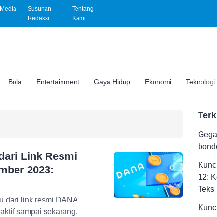
Media
Susunan
Tentang
Redaksi
Kami
Bola
Entertainment
Gaya Hidup
Ekonomi
Teknologi
Terk
Gega
bondo
dari Link Resmi
Kunc
mber 2023:
12: 
Teks 
bu dari link resmi DANA
Kunc
aktif sampai sekarang.