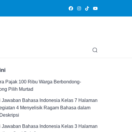
Olahraga
Hiburan
Muslimpedia
Edukasi
Opini & Ce
ini
ra Pajak 100 Ribu Warga Berbondong-
ng Pilih Murtad
i Jawaban Bahasa Indonesia Kelas 7 Halaman
Kegiatan 4 Menyelisik Ragam Bahasa dalam
Deskripsi
i Jawaban Bahasa Indonesia Kelas 3 Halaman