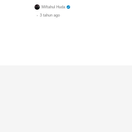
Miftahul Huda
.
3 tahun
ago