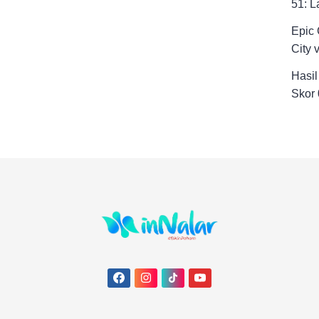
51: L
Epic
City 
Hasil
Skor 