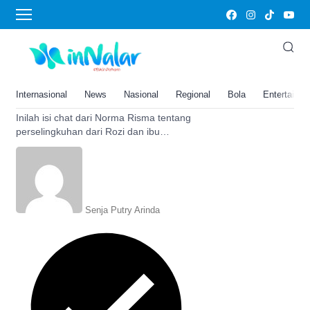
Rozi
Ga Nyangka! Akhirnya Norma
Risma Bongkar Isi Chat Mesum
Ibu dan Rozi: Ngelawan Geh
Internasional
News
Nasional
Regional
Bola
Entertainm
Biar Enak
Inilah isi chat dari Norma Risma tentang
perselingkuhan dari Rozi dan ibu
kandung yang melahirkannya, simak
lengkapnya di sini.
Senja Putry Arinda