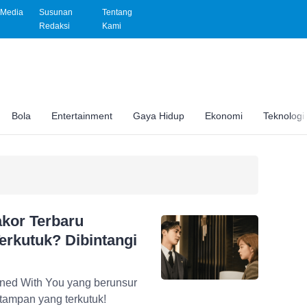
Media
Susunan
Tentang
Redaksi
Kami
Bola
Entertainment
Gaya Hidup
Ekonomi
Teknologi
akor Terbaru
erkutuk? Dibintangi
ined With You yang berunsur
tampan yang terkutuk!