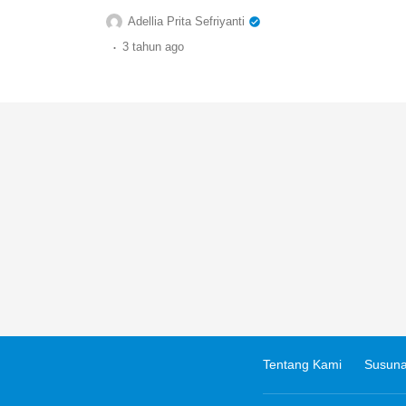
Adellia Prita Sefriyanti
.
3 tahun
ago
Tentang Kami
Susuna