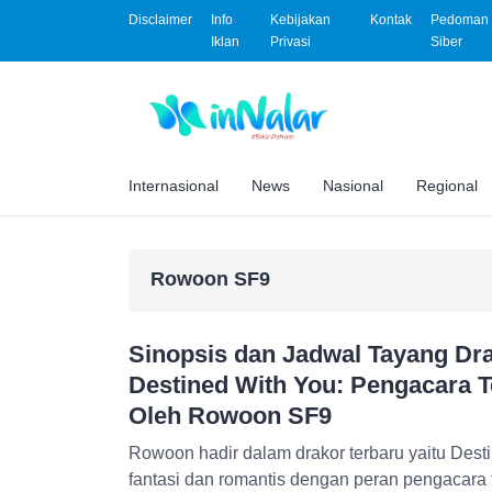
Disclaimer
Info
Kebijakan
Kontak
Pedoman 
Iklan
Privasi
Siber
Internasional
News
Nasional
Regional
Rowoon SF9
Sinopsis dan Jadwal Tayang Dr
Destined With You: Pengacara T
Oleh Rowoon SF9
Rowoon hadir dalam drakor terbaru yaitu Dest
fantasi dan romantis dengan peran pengacara 