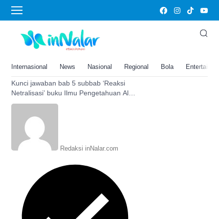
reaksi netralisasi
Bab 5 Reaksi Netralisasi, Kunci
Jawaban IPA kelas 9 SMP Hal.
129 Kurikulum Merdeka Edisi
Internasional
News
Nasional
Regional
Bola
Entertainm
Revisi
Kunci jawaban bab 5 subbab ‘Reaksi
Netralisasi’ buku Ilmu Pengetahuan Alam
kelas 9 SMP halaman 129 Kurikulum
Merdeka edisi revisi
Redaksi inNalar.com