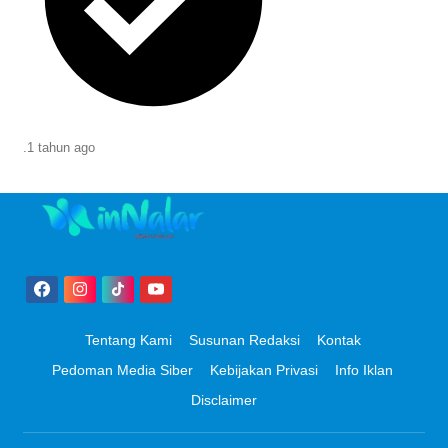
.
1 tahun
ago
Tentang Kami
Susunan Redaksi
Kontak
Pedoman Media Siber
Kebijakan Privasi
Info Iklan
Disclaimer