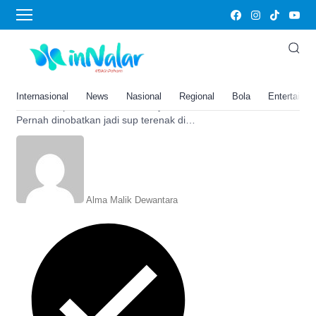
Rawon
Resep Rawon Khas Surabaya,
Sup Terenak di Dunia yang Pas
Dijadikan Santapan Buka Puasa
Internasional
News
Nasional
Regional
Bola
Entertainm
Inilah resep rawon khas Surabaya.
Pernah dinobatkan jadi sup terenak di
dunia dan cocok untuk jadi makanan
buka puasa di bulan ramadhan
Alma Malik Dewantara