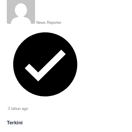
dijamin enak dan lezat.
News Reporter
.
3 tahun
ago
Terkini