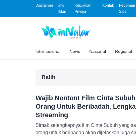
Disclaimer
Info
Kebijakan
Kontak
Pedoman 
Iklan
Privasi
Siber
Internasional
News
Nasional
Regional
Ratih
Wajib Nonton! Film Cinta Subuh
Orang Untuk Beribadah, Lengka
Streaming
Simak selengkapnya film Cinta Subuh yang sa
orang untuk beribadah akan dijelaskan juga si