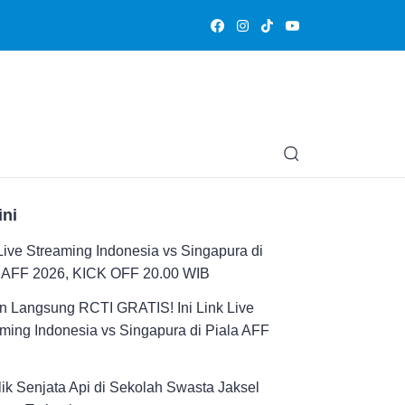
Olahraga
Hiburan
Muslimpedia
Edukasi
Opini & Ce
ini
Live Streaming Indonesia vs Singapura di
a AFF 2026, KICK OFF 20.00 WIB
n Langsung RCTI GRATIS! Ini Link Live
ming Indonesia vs Singapura di Piala AFF
ik Senjata Api di Sekolah Swasta Jaksel