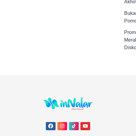
Akhir
Buka
Porno
Promo
Merah
Disk