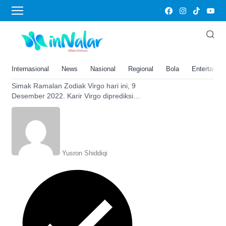
Ramalan Zodiak Virgo
Ramalan Zodiak Virgo Hari Ini, 9
Desember 2022: Karier akan
Lebih Baik dan Harus Hari-hati
Internasional
News
Nasional
Regional
Bola
Entertainm
Atur Keuangan
Simak Ramalan Zodiak Virgo hari ini, 9
Desember 2022. Karir Virgo diprediksi
akan lebih baik, tapi wajib mengatur
keuangan. Simak di sini.
Yusron Shiddiqi