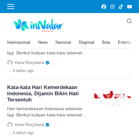
quote hari kemerdekaan RI
Kata-kata Hari Kemerdekaan
Indonesia, Dijamin Bikin Hati
Tersentuh
Internasional
News
Nasional
Regional
Bola
Entertainm
Hari kemerdekaan Indonesia sebentar
lagi. Berikut kutipan kata-kata selamat
dan harapan untuk media sosial kamu.
Hana Rosydiana
.
4 tahun
ago
Kata-kata Hari Kemerdekaan
Indonesia, Dijamin Bikin Hati
Tersentuh
Hari kemerdekaan Indonesia sebentar
lagi. Berikut kutipan kata-kata selamat
dan harapan untuk media sosial kamu.
Hana Rosydiana
.
4 tahun
ago