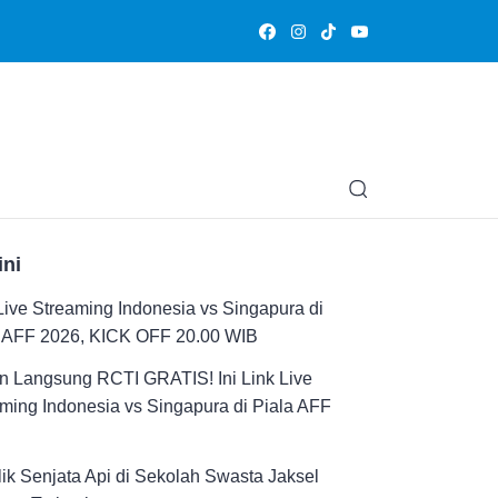
Olahraga
Hiburan
Muslimpedia
Edukasi
Opini & Ce
ini
Live Streaming Indonesia vs Singapura di
a AFF 2026, KICK OFF 20.00 WIB
n Langsung RCTI GRATIS! Ini Link Live
ming Indonesia vs Singapura di Piala AFF
ik Senjata Api di Sekolah Swasta Jaksel