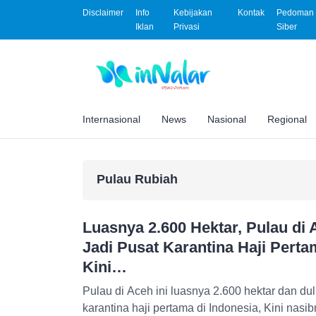
Disclaimer
Info
Kebijakan
Kontak
Pedoman 
Iklan
Privasi
Siber
Internasional
News
Nasional
Regional
Pulau Rubiah
Luasnya 2.600 Hektar, Pulau di 
Jadi Pusat Karantina Haji Perta
Kini…
Pulau di Aceh ini luasnya 2.600 hektar dan du
karantina haji pertama di Indonesia, Kini nasib