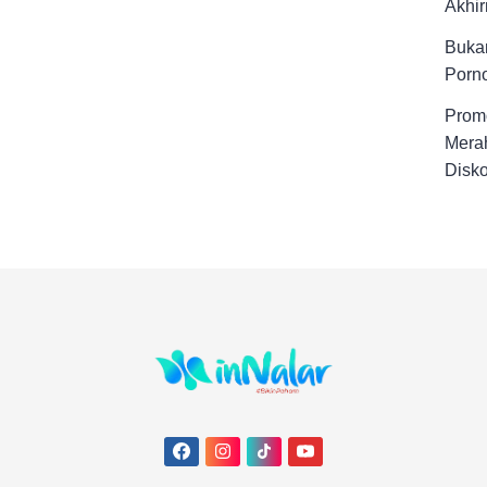
Akhir
Buka
Porno
Promo
Merah
Disk