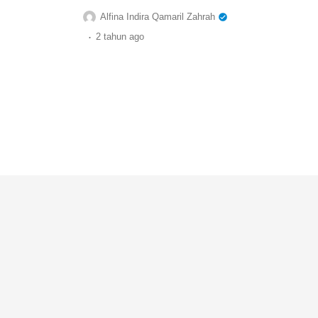
Alfina Indira Qamaril Zahrah
.
2 tahun
ago