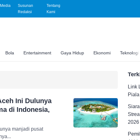
Media
Susunan
Tentang
Redaksi
Kami
Bola
Entertainment
Gaya Hidup
Ekonomi
Teknologi
Terk
Link 
Pial
Aceh Ini Dulunya
Siara
ma di Indonesia,
Strea
2026
lunya manjadi pusat
Pemil
nya...