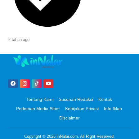
.
2 tahun
ago
Tentang Kami
Susunan Redaksi
Kontak
Pedoman Media Siber
Kebijakan Privasi
Info Iklan
Disclaimer
Copyright © 2026
inNalar.com
. All Right Reserved.