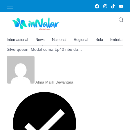
puding silverqueen
Modal Rp 40 Ribu, Takjil Puding
Silverqueen Ini Bisa Jadi Ide
Usaha Saat Puasa
Internasional
News
Nasional
Regional
Bola
Entertainm
Inilah ide usaha takjil Puding
Silverqueen. Modal cuma Ep40 ribu dan
bisa dijual selama puasa di bulan
ramadhan karena segar
Alma Malik Dewantara