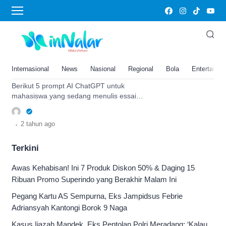
prompt
Minta Bantuan ChatGPT Buat
Tugas Kuliah, Ini Dia 5 Prompt
AI untuk Menyusun Essai, Sat
Internasional
News
Nasional
Regional
Bola
Entertainm
Set Jadi!
Berikut 5 prompt AI ChatGPT untuk
mahasiswa yang sedang menulis essai
ilmiah buat tugas kuliah, simak panduan
lengkapnya.
.
2 tahun
ago
Terkini
Awas Kehabisan! Ini 7 Produk Diskon 50% & Daging 15
Ribuan Promo Superindo yang Berakhir Malam Ini
Pegang Kartu AS Sempurna, Eks Jampidsus Febrie
Adriansyah Kantongi Borok 9 Naga
Kasus Ijazah Mandek, Eks Pentolan Polri Meradang: ‘Kalau