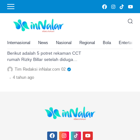
Potret Rekaman CCTV Rumah Rizky Billar
Terbongkar, Ini Potret Rekaman
CCTV Rumah Rizky Billar
Setelah Lesti Kejora Diduga Jadi
Internasional
News
Nasional
Regional
Bola
Entertainm
Korban KDRT
Berikut adalah 5 potret rekaman CCT
rumah Rizky Billar setelah diduga
melakukan KDRT terhadap Lesti Kejora..
Tim Redaksi inNalar.com 02
.
4 tahun
ago