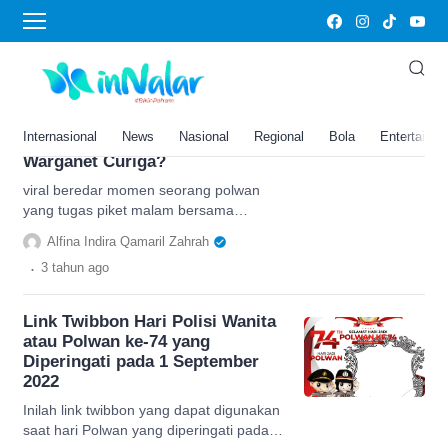
polwan
Viral Momen Seorang Polwan
yang Tugas Piket Malam
Bersama Anaknya yang Juga
Internasional
News
Nasional
Regional
Bola
Entertainm
Menjadi Polisi, Malah Bikin
Warganet Curiga?
viral beredar momen seorang polwan
yang tugas piket malam bersama
anaknya yang juga berprofesi Polisi,
Alfina Indira Qamaril Zahrah
bikin warganet curiga?
.
3 tahun
ago
Link Twibbon Hari Polisi Wanita
atau Polwan ke-74 yang
Diperingati pada 1 September
2022
Inilah link twibbon yang dapat digunakan
saat hari Polwan yang diperingati pada