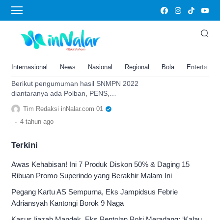
Polinema
Berikut Link Pengumuman Hasil
SNMPN atau Seleksi Nasional
Masuk Politeknik 2022, Lengkap
Internasional
News
Nasional
Regional
Bola
Entertainm
35 Politeknik Negeri
Berikut pengumuman hasil SNMPN 2022
diantaranya ada Polban, PENS,
POLINEMA, PNUP, PNJ, PPNP,
Tim Redaksi inNalar.com 01
POLIPANGKEP, Politeknik Negeri Bali
.
4 tahun
ago
Terkini
Awas Kehabisan! Ini 7 Produk Diskon 50% & Daging 15
Ribuan Promo Superindo yang Berakhir Malam Ini
Pegang Kartu AS Sempurna, Eks Jampidsus Febrie
Adriansyah Kantongi Borok 9 Naga
Kasus Ijazah Mandek, Eks Pentolan Polri Meradang: ‘Kalau