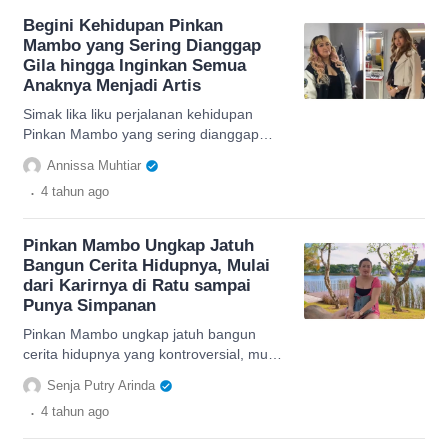
Begini Kehidupan Pinkan
Mambo yang Sering Dianggap
Gila hingga Inginkan Semua
Anaknya Menjadi Artis
Simak lika liku perjalanan kehidupan
Pinkan Mambo yang sering dianggap
gila, cek selengkapnya di sini.
Annissa Muhtiar
.
4 tahun
ago
Pinkan Mambo Ungkap Jatuh
Bangun Cerita Hidupnya, Mulai
dari Karirnya di Ratu sampai
Punya Simpanan
Pinkan Mambo ungkap jatuh bangun
cerita hidupnya yang kontroversial, mulai
dari Ratu sampai punya simpanan.
Senja Putry Arinda
.
4 tahun
ago