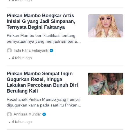
Pinkan Mambo Bongkar Artis
Inisial G yang Jadi Simpanan,
Ternyata Begini Faktanya
Pinkan Mambo beri klarifikasi tentang
pernyataannya yang menjadi simpanan
artis inisial G, dimulai awal pertemuan
Indri Fitria Febriyanti
hingga sekarang
.
4 tahun
ago
Pinkan Mambo Sempat Ingin
Gugurkan Rezel, hingga
Lakukan Percobaan Bunuh Diri
Berulang Kali
Rezel anak Pinkan Mambo yang hampir
digugurkan karna pada saat itu Pinkan
berumur 17 tahun. Pinkan juga sempat
Annissa Muhtiar
melakukan percobaan
.
4 tahun
ago