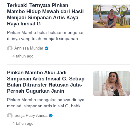
Terkuak! Ternyata Pinkan
Mambo Hidup Mewah dari Hasil
Menjadi Simpanan Artis Kaya
Raya Inisial G
Pinkan Mambo buka-bukaan mengenai
dirinya yang telah menjadi simpanan
artis kaya inisial G sampai bisa hidup
Annissa Muhtiar
mewah.
.
4 tahun
ago
Pinkan Mambo Akui Jadi
Simpanan Artis Inisial G, Setiap
Bulan Ditransfer Ratusan Juta-
Pernah Gugurkan Janin
Pinkan Mambo mengakui bahwa dirinya
menjadi simpanan artis inisial G, bahkan
Pinkan Mambo ditransfer uang ratusan
Senja Putry Arinda
juta setiap bulannya.
.
4 tahun
ago