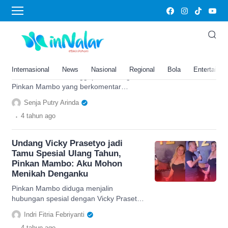
Pinkan Mambo
Iis Dahlia Berikan Tanggapan
dan Tertawakan Tingkah Pinkan
Mambo: Yaudah Biarin aja sih
Internasional
News
Nasional
Regional
Bola
Entertainm
Iis Dahlia berikan tanggapan tentang
Pinkan Mambo yang berkomentar
tentang artis yang merupakan temannya,
Senja Putry Arinda
simak kelanjutannya disini
.
4 tahun
ago
Undang Vicky Prasetyo jadi
Tamu Spesial Ulang Tahun,
Pinkan Mambo: Aku Mohon
Menikah Denganku
Pinkan Mambo diduga menjalin
hubungan spesial dengan Vicky Prasetyo
pasca terlihat menjenguk di rumah sakit
Indri Fitria Febriyanti
sampai jadi tamu ulang tahun
.
4 tahun
ago