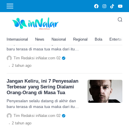
Pilihan hidup
Jangan Keliru, ini 7 Penyesalan
Terbesar yang Sering Dialami
Orang-Orang di Masa Tua
Internasional
News
Nasional
Regional
Bola
Entertainm
Penyesalan selalu datang di akhir dan
baru terasa di masa tua maka dari itu
alangkah baiknya jika menghindari
Tim Redaksi inNalar.com 02
pilihan hidup berikut ini.
.
2 tahun
ago
Jangan Keliru, ini 7 Penyesalan
Terbesar yang Sering Dialami
Orang-Orang di Masa Tua
Penyesalan selalu datang di akhir dan
baru terasa di masa tua maka dari itu
alangkah baiknya jika menghindari
Tim Redaksi inNalar.com 02
pilihan hidup berikut ini.
.
2 tahun
ago