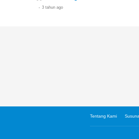
.
3 tahun
ago
Tentang Kami
Susuna