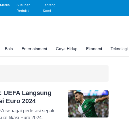
Media
Susunan
Tentang
Redaksi
Kami
Bola
Entertainment
Gaya Hidup
Ekonomi
Teknologi
a: UEFA Langsung
si Euro 2024
epak
alifikasi Euro 2024.