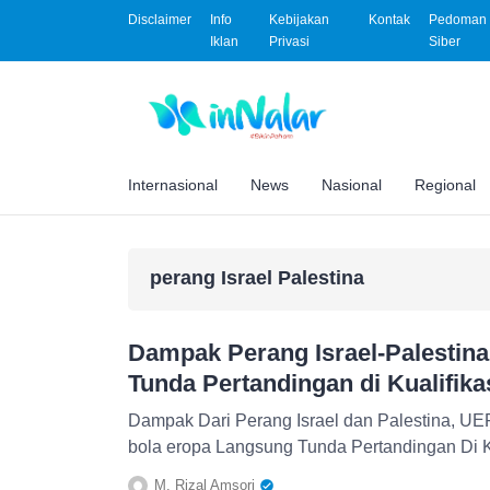
Disclaimer
Info
Kebijakan
Kontak
Pedoman 
Iklan
Privasi
Siber
Internasional
News
Nasional
Regional
perang Israel Palestina
Dampak Perang Israel-Palestin
Tunda Pertandingan di Kualifika
Dampak Dari Perang Israel dan Palestina, UEFA sebagai pederasi s
bola eropa Langsung Tunda Pertandingan Di Ku
M. Rizal Amsori