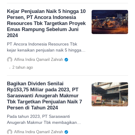
Kejar Penjualan Naik 5 hingga 10
Persen, PT Ancora Indonesia
Resources Tbk Targetkan Proyek
Emas Rampung Sebelum Juni
2024
PT Ancora Indonesia Resources Tbk
kejar kenaikan penjualan naik 5 hingga
10 persen dan targetkan proyek emas
Alfina Indira Qamaril Zahrah
rampung sebelum Juni 2024.
.
2 tahun
ago
Bagikan Dividen Senilai
Rp153,75 Miliar pada 2023, PT
Saraswanti Anugerah Makmur
Tbk Targetkan Penjualan Naik 7
Persen di Tahun 2024
Pada tahun 2023, PT Saraswanti
Anugerah Makmur Tbk membagikan
dividen sebesar Rp153,75 miliar dan
Alfina Indira Qamaril Zahrah
targetkan penjualan naik 7 persen 2024.