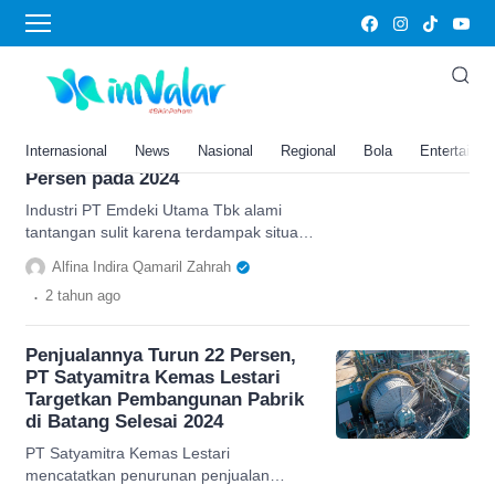
Penjualan
Industrinya Terdampak Situasi
Global, PT Emdeki Utama Tbk
(MDKI) Proyeksikan
Internasional
News
Nasional
Regional
Bola
Entertainm
Pertumbuhan Penjualan 5
Persen pada 2024
Industri PT Emdeki Utama Tbk alami
tantangan sulit karena terdampak situasi
global, tapi tetap optimis menargetkan
Alfina Indira Qamaril Zahrah
pertumbuhan penjualan.
.
2 tahun
ago
Penjualannya Turun 22 Persen,
PT Satyamitra Kemas Lestari
Targetkan Pembangunan Pabrik
di Batang Selesai 2024
PT Satyamitra Kemas Lestari
mencatatkan penurunan penjualan