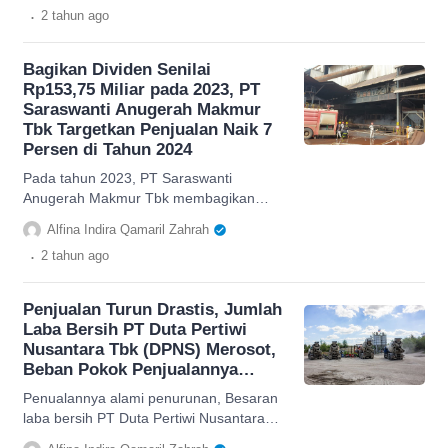
.
2 tahun
ago
Bagikan Dividen Senilai
Rp153,75 Miliar pada 2023, PT
Saraswanti Anugerah Makmur
Tbk Targetkan Penjualan Naik 7
Persen di Tahun 2024
Pada tahun 2023, PT Saraswanti
Anugerah Makmur Tbk membagikan
dividen sebesar Rp153,75 miliar dan
Alfina Indira Qamaril Zahrah
targetkan penjualan naik 7 persen 2024.
.
2 tahun
ago
Penjualan Turun Drastis, Jumlah
Laba Bersih PT Duta Pertiwi
Nusantara Tbk (DPNS) Merosot,
Beban Pokok Penjualannya…
Penualannya alami penurunan, Besaran
laba bersih PT Duta Pertiwi Nusantara
Tbk terjun bebas, berapa beban pokok