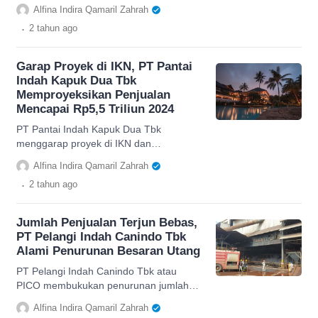
hingga 22 persen dan targetkan
Alfina Indira Qamaril Zahrah
pembangunan pabrik di Batang selesai
.
2 tahun
ago
pada 2024.
Garap Proyek di IKN, PT Pantai
Indah Kapuk Dua Tbk
Memproyeksikan Penjualan
Mencapai Rp5,5 Triliun 2024
PT Pantai Indah Kapuk Dua Tbk
menggarap proyek di IKN dan
menargetkan penjualannya mencapai
Alfina Indira Qamaril Zahrah
Rp5,5 triliun pada tahun 2024.
.
2 tahun
ago
Jumlah Penjualan Terjun Bebas,
PT Pelangi Indah Canindo Tbk
Alami Penurunan Besaran Utang
PT Pelangi Indah Canindo Tbk atau
PICO membukukan penurunan jumlah
penjualan dan besaran utang pada
Alfina Indira Qamaril Zahrah
triwulan III 2023.