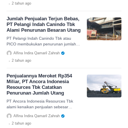
.
2 tahun
ago
Jumlah Penjualan Terjun Bebas,
PT Pelangi Indah Canindo Tbk
Alami Penurunan Besaran Utang
PT Pelangi Indah Canindo Tbk atau
PICO membukukan penurunan jumlah
penjualan dan besaran utang pada
Alfina Indira Qamaril Zahrah
triwulan III 2023.
.
2 tahun
ago
Penjualannya Meroket Rp354
Miliar, PT Ancora Indonesia
Resources Tbk Catatkan
Penurunan Jumlah Utang
PT Ancora Indonesia Resources Tbk
alami kenaikan penjualan sebesar
Rp354 miliar dan mencatatkan
Alfina Indira Qamaril Zahrah
penurunan jumlah utang.
.
2 tahun
ago