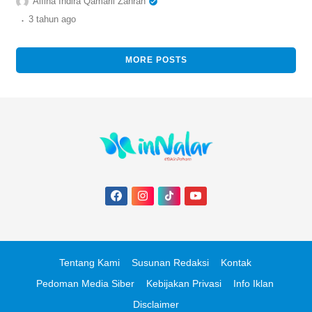
Alfina Indira Qamaril Zahrah
penjualannya?
.
3 tahun
ago
MORE POSTS
Tentang Kami
Susunan Redaksi
Kontak
Pedoman Media Siber
Kebijakan Privasi
Info Iklan
Disclaimer