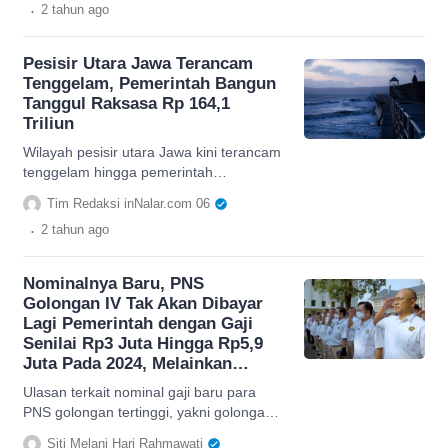
.
2 tahun
ago
Pesisir Utara Jawa Terancam
Tenggelam, Pemerintah Bangun
Tanggul Raksasa Rp 164,1
Triliun
Wilayah pesisir utara Jawa kini terancam
tenggelam hingga pemerintah
membangun tanggul raksasa sebagai
Tim Redaksi inNalar.com 06
mitigasi. Berikut alasan bisa terjadi
.
2 tahun
ago
Nominalnya Baru, PNS
Golongan IV Tak Akan Dibayar
Lagi Pemerintah dengan Gaji
Senilai Rp3 Juta Hingga Rp5,9
Juta Pada 2024, Melainkan…
Ulasan terkait nominal gaji baru para
PNS golongan tertinggi, yakni golongan
IV yang akan mulai berlaku pada tahun
Siti Melani Hari Rahmawati