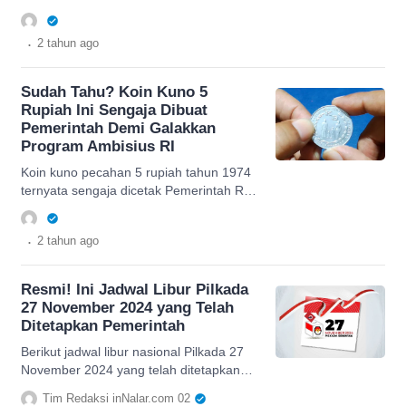
Pemerintah tuai pro dan kontra.
.
2 tahun
ago
Sudah Tahu? Koin Kuno 5
Rupiah Ini Sengaja Dibuat
Pemerintah Demi Galakkan
Program Ambisius RI
Koin kuno pecahan 5 rupiah tahun 1974
ternyata sengaja dicetak Pemerintah RI
untuk mempromosikan program jangka
panjang, apa itu?
.
2 tahun
ago
Resmi! Ini Jadwal Libur Pilkada
27 November 2024 yang Telah
Ditetapkan Pemerintah
Berikut jadwal libur nasional Pilkada 27
November 2024 yang telah ditetapkan
secara resmi oleh Pemerintah.
Tim Redaksi inNalar.com 02