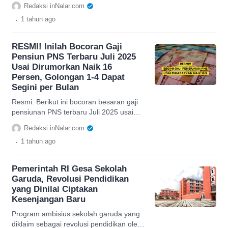
dari Pemerintah RI, simak info
Redaksi inNalar.com
lengkapnya.
.
1 tahun
ago
RESMI! Inilah Bocoran Gaji
Pensiun PNS Terbaru Juli 2025
Usai Dirumorkan Naik 16
Persen, Golongan 1-4 Dapat
Segini per Bulan
Resmi. Berikut ini bocoran besaran gaji
pensiunan PNS terbaru Juli 2025 usai
dirumorkan naik 16 persen. Simak
Redaksi inNalar.com
selengkapnya di sini!
.
1 tahun
ago
Pemerintah RI Gesa Sekolah
Garuda, Revolusi Pendidikan
yang Dinilai Ciptakan
Kesenjangan Baru
Program ambisius sekolah garuda yang
diklaim sebagai revolusi pendidikan oleh