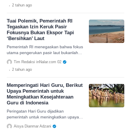
.
2 tahun
ago
Tuai Polemik, Pemerintah RI
Tegaskan Izin Keruk Pasir
Fokusnya Bukan Ekspor Tapi
‘Bersihkan’ Laut
Pemerintah RI menegaskan bahwa fokus
utama pengerukan pasir laut bukanlah
hanya ekspor melainkan untuk
Tim Redaksi inNalar.com 02
'pembersihan' pasir laut.
.
2 tahun
ago
Memperingati Hari Guru, Berikut
Upaya Pemerintah untuk
Meningkatkan Kesejahteraan
Guru di Indonesia
Peringatan Hari Guru dijadikan
pemerintah untuk meningkatkan upaya
dalam menjaga kesejahteraan guru di
Aisya Dianmar Adzani
Indonesia.