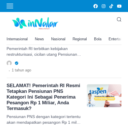
Pemerintah
KABAR GEMBIRA! Cicilan
Utang Pensiunan PNS Bakal
Dihapus, Berlaku Mulai Juli
Internasional
News
Nasional
Regional
Bola
Entertainm
2025, Sampai Jadi Nol?
Pemerintah RI terbitkan kebijakan
restrukturisasi, cicilan utang Pensiunan
PNS bakal dihapus mulai 1 Juli 2025,
berikut selengkapnya.
.
1 tahun
ago
SELAMAT! Pemerintah RI Resmi
Tetapkan Pensiunan PNS
Kategori Ini Sebagai Penerima
Pesangon Rp 1 Miliar, Anda
Termasuk?
Pensiunan PNS dengan kategori tertentu
akan mendapatkan pesangon Rp 1 miliar