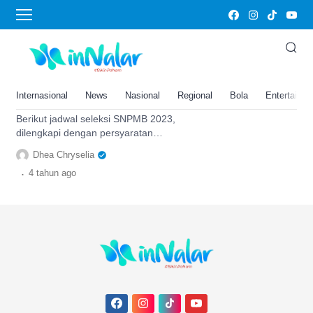
pejuang PTN
Jadwal Seleksi SNPMB 2023
Beserta Informasi Pendaftaran
SNBP dan SNBT: Pejuang PTN
Internasional
News
Nasional
Regional
Bola
Entertainm
Wajib Tahu Ini!
Berikut jadwal seleksi SNPMB 2023,
dilengkapi dengan persyaratan
pendaftarannya. Pejuang PTN wajib tahu
Dhea Chryselia
ini dalam artikel.
.
4 tahun
ago