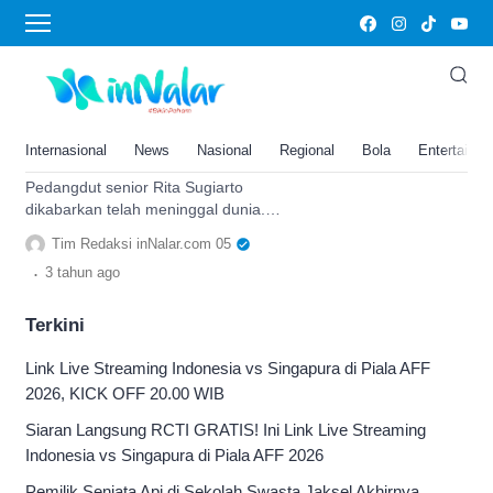
Pedangdut senior
Cek Fakta: Innalillahi, Panggung
Dangdut Kembali Berduka Rita
Sugiarto Telah Berpulang ke
Internasional
News
Nasional
Regional
Bola
Entertainm
Rahmatullah
Pedangdut senior Rita Sugiarto
dikabarkan telah meninggal dunia.
Berikut kami ungkapkan kebenaran
Tim Redaksi inNalar.com 05
berita yang beredar tersebut.
.
3 tahun
ago
Terkini
Link Live Streaming Indonesia vs Singapura di Piala AFF
2026, KICK OFF 20.00 WIB
Siaran Langsung RCTI GRATIS! Ini Link Live Streaming
Indonesia vs Singapura di Piala AFF 2026
Pemilik Senjata Api di Sekolah Swasta Jaksel Akhirnya