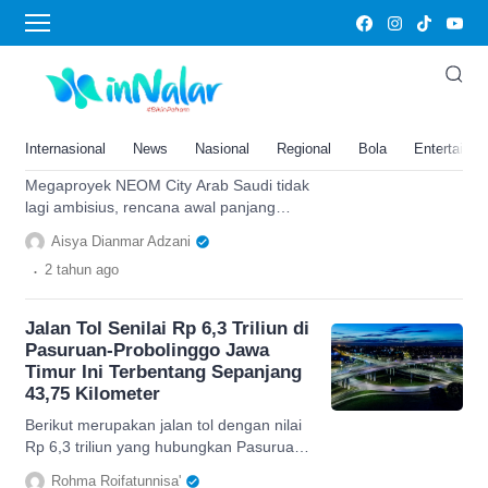
Panjang
Megaproyek Kota NEOM Arab
Saudi Rp24 Kuadriliun Berakhir
Realistis, Panjang the Line
Internasional
News
Nasional
Regional
Bola
Entertainm
Makin Menciut
Megaproyek NEOM City Arab Saudi tidak
lagi ambisius, rencana awal panjang
Kota the Line berakhir menciut sebab
Aisya Dianmar Adzani
kendala ini.
.
2 tahun
ago
Jalan Tol Senilai Rp 6,3 Triliun di
Pasuruan-Probolinggo Jawa
Timur Ini Terbentang Sepanjang
43,75 Kilometer
Berikut merupakan jalan tol dengan nilai
Rp 6,3 triliun yang hubungkan Pasuruan-
Probolinggo di Provinsi Jawa Timur. Ini
Rohma Roifatunnisa'