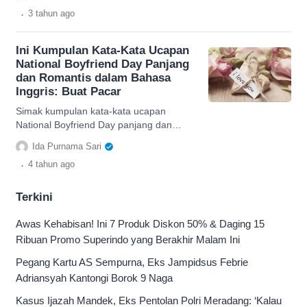
uraian panjangnya
.
3 tahun
ago
Ini Kumpulan Kata-Kata Ucapan
National Boyfriend Day Panjang
dan Romantis dalam Bahasa
Inggris: Buat Pacar
Simak kumpulan kata-kata ucapan
National Boyfriend Day panjang dan
romantis dalam Bahasa Inggris. Bikin
Ida Purnama Sari
pacar jadi tambah cinta. Baca yuk.
.
4 tahun
ago
Terkini
Awas Kehabisan! Ini 7 Produk Diskon 50% & Daging 15
Ribuan Promo Superindo yang Berakhir Malam Ini
Pegang Kartu AS Sempurna, Eks Jampidsus Febrie
Adriansyah Kantongi Borok 9 Naga
Kasus Ijazah Mandek, Eks Pentolan Polri Meradang: ‘Kalau