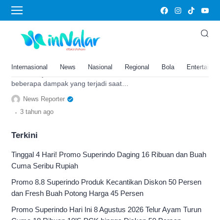
paha
Jangan Sekali-kali Memangku
Laptop di Paha atu Penyakit
Berbahaya Ini Akan Mengintai
Internasional
News
Nasional
Regional
Bola
Entertainm
Tidak hanya membuat mandul, ini
beberapa dampak yang terjadi saat
memangku laptop. Bisa mandul sampai
News Reporter
sindrom kulit.
.
3 tahun
ago
Terkini
Tinggal 4 Hari! Promo Superindo Daging 16 Ribuan dan Buah
Cuma Seribu Rupiah
Promo 8.8 Superindo Produk Kecantikan Diskon 50 Persen
dan Fresh Buah Potong Harga 45 Persen
Promo Superindo Hari Ini 8 Agustus 2026 Telur Ayam Turun