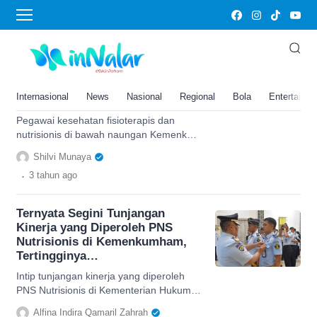
Nutrisionis
Tiga Bulan Panen Rp26 Juta!
Tunjangan Kinerja Fisioterapis
dan Nutrisionis Kemenkes
Internasional
News
Nasional
Regional
Bola
Entertainm
Paling Rendah Berapa?
Pegawai kesehatan fisioterapis dan
nutrisionis di bawah naungan Kemenkes
dapat memanen tunjangan kinerja
Shilvi Munaya
hingga Rp26 juta, cek di sini.
.
3 tahun
ago
Ternyata Segini Tunjangan
Kinerja yang Diperoleh PNS
Nutrisionis di Kemenkumham,
Tertingginya…
Intip tunjangan kinerja yang diperoleh
PNS Nutrisionis di Kementerian Hukum
dan HAM atau Kemenkumham, Berapa
Alfina Indira Qamaril Zahrah