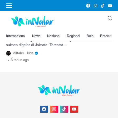
Now Boarding
Festivibes Now Boarding Sukses
Digelar Meriah di Jakarta, 12.000
Komunitas Kpop Hadir
Internasional
News
Nasional
Regional
Bola
Entertainm
Festivibes dengan tema 'Now Boarding'
sukses digelar di Jakarta. Tercatat
12.000 komunitas Kpop turut
Miftahul Huda
memeriahkan acara.
.
3 tahun
ago