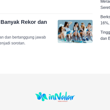
Merad
Seret
Berks
 Banyak Rekor dan
16%, 
Tingg
ian dan bertanggung jawab
dan 
njadi sorotan.