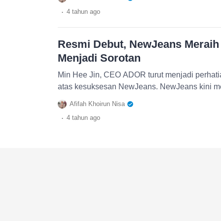
.
4 tahun
ago
Resmi Debut, NewJeans Meraih
Menjadi Sorotan
Min Hee Jin, CEO ADOR turut menjadi perhat
atas kesuksesan NewJeans. NewJeans kini me
Afifah Khoirun Nisa
.
4 tahun
ago