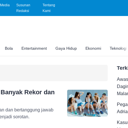
Media
Susunan
Tentang
Redaksi
Kami
Bola
Entertainment
Gaya Hidup
Ekonomi
Teknologi
Terk
Awas 
Dagi
 Banyak Rekor dan
Malam
Pega
ian dan bertanggung jawab
Adri
njadi sorotan.
Kasus