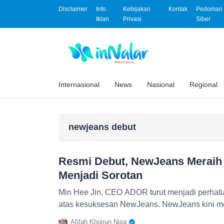
Disclaimer
Info
Kebijakan
Kontak
Pedoman 
Iklan
Privasi
Siber
Internasional
News
Nasional
Regional
newjeans debut
Resmi Debut, NewJeans Meraih
Menjadi Sorotan
Min Hee Jin, CEO ADOR turut menjadi perhat
atas kesuksesan NewJeans. NewJeans kini me
Afifah Khoirun Nisa