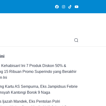
Olahraga
Hiburan
Muslimpedia
Edukasi
Opini & Ce
ini
Kehabisan! Ini 7 Produk Diskon 50% &
ng 15 Ribuan Promo Superindo yang Berakhir
 Ini
ng Kartu AS Sempurna, Eks Jampidsus Febrie
ansyah Kantongi Borok 9 Naga
 Ijazah Mandek, Eks Pentolan Polri