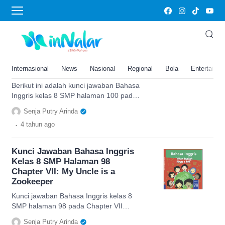
My Uncle is a Zookeeper
Kunci Jawaban Bahasa Inggris
Kelas 8 SMP Halaman 100
Chapter VII: My Uncle is a
Internasional
News
Nasional
Regional
Bola
Entertainm
Zookeeper, My Journal
Berikut ini adalah kunci jawaban Bahasa
Inggris kelas 8 SMP halaman 100 pada
Chapter VII dengan tema My Uncle is a
Senja Putry Arinda
Zookeeper
.
4 tahun
ago
Kunci Jawaban Bahasa Inggris
Kelas 8 SMP Halaman 98
Chapter VII: My Uncle is a
Zookeeper
Kunci jawaban Bahasa Inggris kelas 8
SMP halaman 98 pada Chapter VII
dengan tema My Uncle is a Zookeeper
Senja Putry Arinda