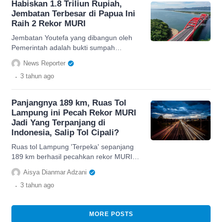
Habiskan 1.8 Triliun Rupiah,
Jembatan Terbesar di Papua Ini
Raih 2 Rekor MURI
Jembatan Youtefa yang dibangun oleh
Pemerintah adalah bukti sumpah
membangun Papua. Jembatan ini
News Reporter
memiliki panjang 732 m diatas selat
.
3 tahun
ago
Youtefa
Panjangnya 189 km, Ruas Tol
Lampung ini Pecah Rekor MURI
Jadi Yang Terpanjang di
Indonesia, Salip Tol Cipali?
Ruas tol Lampung 'Terpeka' sepanjang
189 km berhasil pecahkan rekor MURI
sebagai tol terpanjang di Indonesia, cek
Aisya Dianmar Adzani
selengkapnya di sini.
.
3 tahun
ago
MORE POSTS