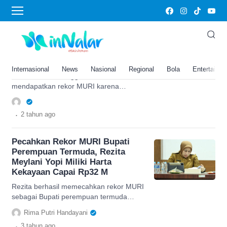
MURI
Keren! Desa Adat di Bali ini Raih
Rekor MURI Berkat Pengelolaan
Sampah Berbasis Kearifan Lokal
Internasional
News
Nasional
Regional
Bola
Entertainm
Desa Adat Cemenggaon Bali
mendapatkan rekor MURI karena
berhasil menerapkan pengelolaan
sampah berbasis kearifan lokal yakni
.
2 tahun
ago
teba modern.
Pecahkan Rekor MURI Bupati
Perempuan Termuda, Rezita
Meylani Yopi Miliki Harta
Kekayaan Capai Rp32 M
Rezita berhasil memecahkan rekor MURI
sebagai Bupati perempuan termuda
dalam sepanjang sejarah Indonesia.
Rima Putri Handayani
Berikut rincian harta kekayaannya.
.
3 tahun
ago