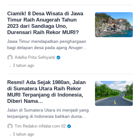
Ciamik! 8 Desa Wisata di Jawa
Timur Raih Anugerah Tahun
2023 dari Sandiaga Uno,
Durensari Raih Rekor MURI?
Jawa Timur mendapatkan penghargaan
bagi delapan desa pada ajang Anugerah
Desa Wisata Indonesia di tahun 2023,
Adellia Prita Sefriyanti
berikut 8 desa wisatanya
.
3 tahun
ago
Resmi! Ada Sejak 1980an, Jalan
di Sumatera Utara Raih Rekor
MURI Terpanjang di Indonesia,
Diberi Nama…
Jalan di Sumatera Utara ini menjadi yang
terpanjang di Indonesia bahkan dunia
dan sudah diresmikan sejak tahun 1980
Tim Redaksi inNalar.com 02
an. Nama jalan diambil d
.
3 tahun
ago