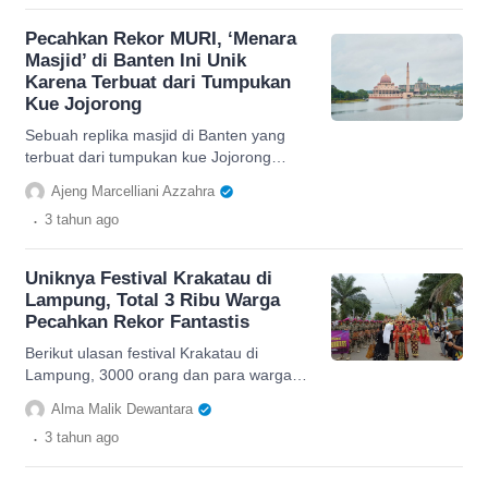
Pecahkan Rekor MURI, ‘Menara
Masjid’ di Banten Ini Unik
Karena Terbuat dari Tumpukan
Kue Jojorong
Sebuah replika masjid di Banten yang
terbuat dari tumpukan kue Jojorong
dengan tinggi menara dua meter
Ajeng Marcelliani Azzahra
memecahkan rekor MURI.
.
3 tahun
ago
Uniknya Festival Krakatau di
Lampung, Total 3 Ribu Warga
Pecahkan Rekor Fantastis
Berikut ulasan festival Krakatau di
Lampung, 3000 orang dan para warga
harus menggunakan topeng selama
Alma Malik Dewantara
acara hingga pecahkan rekor muri
.
3 tahun
ago