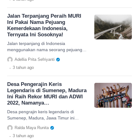
Jalan Terpanjang Peraih MURI
Ini Pakai Nama Pejuang
Kemerdekaan Indonesia,
Ternyata Ini Sosoknya!
Jalan terpanjang di Indonesia
menggunakan nama seorang pejuang
kemerdekaan Indoneisa yang berasal
Adellia Prita Sefriyanti
dari Tanah Karo, inilah sosoknya.
.
3 tahun
ago
Desa Pengerajin Keris
Legendaris di Sumenep, Madura
Ini Raih Rekor MURI dan ADWI
2022, Namanya…
Desa pengrajin keris legendaris di
Sumenep, Madura, Jawa Timur ini
berhasil meraih juara ADWI 2022, Rekor
Ralda Maya Runita
MURI, serta dinoatkan UNESCO ...
.
3 tahun
ago