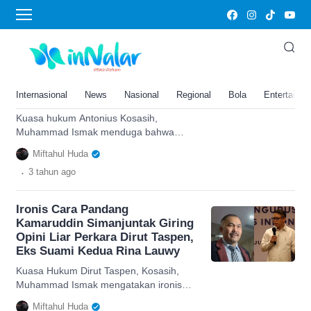
Muhammad Ismak
Pengacara Antonius Kosasih
Duga Kamaruddin Simanjuntak
Punya ‘Niat Terselubung’ di
Internasional
News
Nasional
Regional
Bola
Entertainm
Kasus Dirut Taspen
Kuasa hukum Antonius Kosasih,
Muhammad Ismak menduga bahwa
Kamaruddin Simanjuntak ada itikad tidak
Miftahul Huda
baik dalam kasus Dirut Taspen.
.
3 tahun
ago
Ironis Cara Pandang
Kamaruddin Simanjuntak Giring
Opini Liar Perkara Dirut Taspen,
Eks Suami Kedua Rina Lauwy
Kuasa Hukum Dirut Taspen, Kosasih,
Muhammad Ismak mengatakan ironis
soal cara pandang Kamaruddin
Miftahul Huda