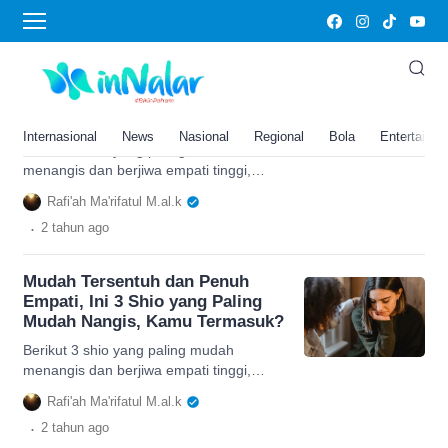
Mudah menangis
Mudah Tersentuh dan Penuh
Empati, Ini 3 Shio yang Paling
Mudah Nangis, Kamu Termasuk?
Internasional
News
Nasional
Regional
Bola
Entertainm
Berikut 3 shio yang paling mudah
menangis dan berjiwa empati tinggi,
apakah kamu salah satunya? Simak
Rafi'ah Ma'rifatul M.al.k
rincian lengkapnya.
.
2 tahun
ago
Mudah Tersentuh dan Penuh
Empati, Ini 3 Shio yang Paling
Mudah Nangis, Kamu Termasuk?
Berikut 3 shio yang paling mudah
menangis dan berjiwa empati tinggi,
apakah kamu salah satunya? Simak
Rafi'ah Ma'rifatul M.al.k
rincian lengkapnya.
.
2 tahun
ago