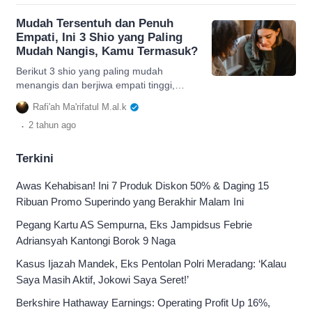
Mudah Tersentuh dan Penuh
Empati, Ini 3 Shio yang Paling
Mudah Nangis, Kamu Termasuk?
Berikut 3 shio yang paling mudah
menangis dan berjiwa empati tinggi,
apakah kamu salah satunya? Simak
Rafi'ah Ma'rifatul M.al.k
rincian lengkapnya.
.
2 tahun
ago
Terkini
Awas Kehabisan! Ini 7 Produk Diskon 50% & Daging 15
Ribuan Promo Superindo yang Berakhir Malam Ini
Pegang Kartu AS Sempurna, Eks Jampidsus Febrie
Adriansyah Kantongi Borok 9 Naga
Kasus Ijazah Mandek, Eks Pentolan Polri Meradang: ‘Kalau
Saya Masih Aktif, Jokowi Saya Seret!’
Berkshire Hathaway Earnings: Operating Profit Up 16%,