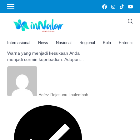
Merah
Warna Kesukaan Anda Jadi
Cermin Kepribadian, Merah Tak
Hanya Melambangkan
Internasional
News
Nasional
Regional
Bola
Entertainm
Keberanian
Warna yang menjadi kesukaan Anda
menjadi cermin kepribadian. Adapun
warna merah tak hanya melambangkan
keberanin, ini selengkapnya
Hafez Rajasunu Loulembah