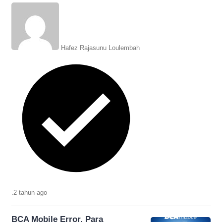
warna merah tak hanya melambangkan
keberanin, ini selengkapnya
Hafez Rajasunu Loulembah
.
2 tahun
ago
BCA Mobile Error, Para