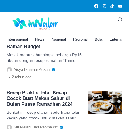
menu sahur simpel
Modal Rp15 Ribuan, Coba Resep
Rumahan ‘Tumis Usus Ayam
Kacang Panjang’ yang Cocok
Internasional
News
Nasional
Regional
Bola
Entertainm
Jadi Menu Sahur Simple dan
Ramah Budget
Masak menu sahur simple seharga Rp15
ribuan dengan resep rumahan 'Tumis
Usus Ayam Kacang Panjang', masakan
Aisya Dianmar Adzani
olahan ayam ini gurih dan sedap.
.
2 tahun
ago
Resep Praktis Telur Kecap
Cocok Buat Makan Sahur di
Bulan Puasa Ramadhan 2024
Berikut ini resep olahan sederhana telur
kecap yang cocok untuk makan sahur di
Bulan Ramadhan 2024, Berikut ini
Siti Melani Hari Rahmawati