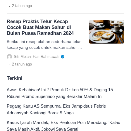
informasinya.
.
2 tahun
ago
Resep Praktis Telur Kecap
Cocok Buat Makan Sahur di
Bulan Puasa Ramadhan 2024
Berikut ini resep olahan sederhana telur
kecap yang cocok untuk makan sahur di
Bulan Ramadhan 2024, Berikut ini
Siti Melani Hari Rahmawati
informasinya.
.
2 tahun
ago
Terkini
Awas Kehabisan! Ini 7 Produk Diskon 50% & Daging 15
Ribuan Promo Superindo yang Berakhir Malam Ini
Pegang Kartu AS Sempurna, Eks Jampidsus Febrie
Adriansyah Kantongi Borok 9 Naga
Kasus Ijazah Mandek, Eks Pentolan Polri Meradang: ‘Kalau
Saya Masih Aktif, Jokowi Saya Seret!’