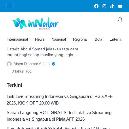
mengumbar aib
Begini Cara Taubat yang Benar
Kata Ustadz Abdul Somad, Ada 2
Amalan Khusus dan Jangan
Internasional
News
Nasional
Regional
Bola
Entertainm
Lakukan Hal Ini
Ustadz Abdul Somad jelaskan tata cara
taubat bagi setiap muslim yang ingin
kembali kepada Allah, ada dua amalan
Aisya Dianmar Adzani
yang perlu dilaksanakan.
.
3 tahun
ago
Terkini
Link Live Streaming Indonesia vs Singapura di Piala AFF
2026, KICK OFF 20.00 WIB
Siaran Langsung RCTI GRATIS! Ini Link Live Streaming
Indonesia vs Singapura di Piala AFF 2026
Pemilik Senjata Api di Sekolah Swasta Jaksel Akhirnya