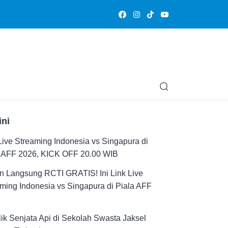
Olahraga
Hiburan
Muslimpedia
Edukasi
Opini & Ce
ini
Live Streaming Indonesia vs Singapura di
a AFF 2026, KICK OFF 20.00 WIB
n Langsung RCTI GRATIS! Ini Link Live
ming Indonesia vs Singapura di Piala AFF
ik Senjata Api di Sekolah Swasta Jaksel