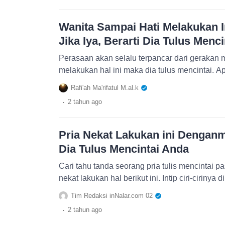
Wanita Sampai Hati Melakukan 
Jika Iya, Berarti Dia Tulus Menci
Perasaan akan selalu terpancar dari gerakan m
melakukan hal ini maka dia tulus mencintai. A
Rafi'ah Ma'rifatul M.al.k
.
2 tahun
ago
Pria Nekat Lakukan ini Denganmu
Dia Tulus Mencintai Anda
Cari tahu tanda seorang pria tulis mencintai 
nekat lakukan hal berikut ini. Intip ciri-cirinya di
Tim Redaksi inNalar.com 02
.
2 tahun
ago