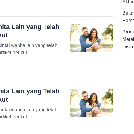
Akhir
Buka
Porno
ita Lain yang Telah
Promo
kut
Merah
intai wanita lain yang telah
Disk
tikel berikut.
ita Lain yang Telah
kut
intai wanita lain yang telah
tikel berikut.