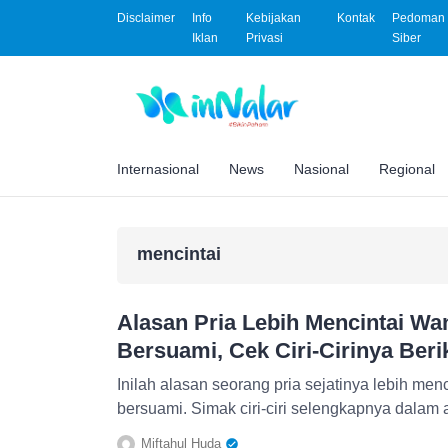
Disclaimer
Info
Kebijakan
Kontak
Pedoman 
Iklan
Privasi
Siber
Internasional
News
Nasional
Regional
mencintai
Alasan Pria Lebih Mencintai Wan
Bersuami, Cek Ciri-Cirinya Beri
Inilah alasan seorang pria sejatinya lebih menc
bersuami. Simak ciri-ciri selengkapnya dalam ar
Miftahul Huda