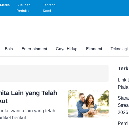
Media
Susunan
Tentang
Redaksi
Kami
Bola
Entertainment
Gaya Hidup
Ekonomi
Teknologi
Terk
Link 
Pial
ita Lain yang Telah
Siara
kut
Strea
intai wanita lain yang telah
2026
tikel berikut.
Pemil