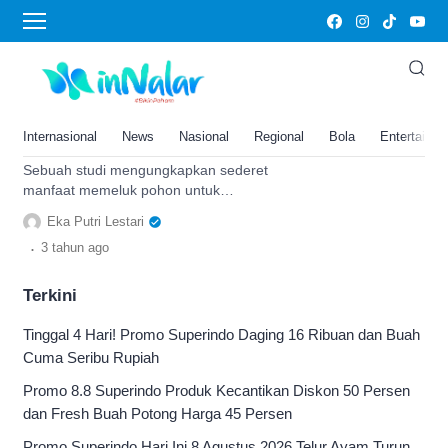
memeluk
Studi Ungkap Memeluk Pohon
Mampu Atasi Stress Sekaligus
Tingkatkan Imunitas, Jangan
Internasional
News
Nasional
Regional
Bola
Entertainm
Anggap Remeh!
Sebuah studi mengungkapkan sederet
manfaat memeluk pohon untuk
kesehatan, mulai dari atasi stress hingga
Eka Putri Lestari
tingkatkan kesehatan mental.
.
3 tahun
ago
Terkini
Tinggal 4 Hari! Promo Superindo Daging 16 Ribuan dan Buah
Cuma Seribu Rupiah
Promo 8.8 Superindo Produk Kecantikan Diskon 50 Persen
dan Fresh Buah Potong Harga 45 Persen
Promo Superindo Hari Ini 8 Agustus 2026 Telur Ayam Turun