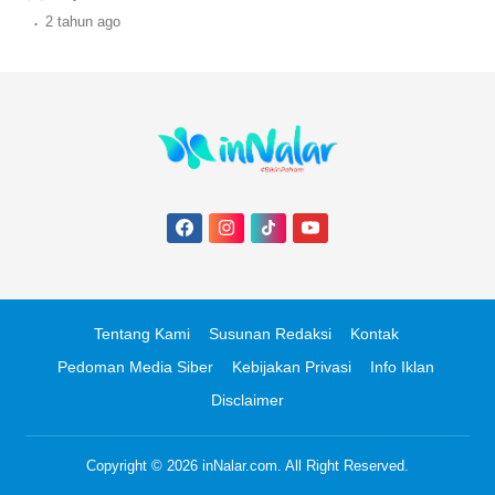
40, 41, dan 42.
.
2 tahun
ago
Tentang Kami
Susunan Redaksi
Kontak
Pedoman Media Siber
Kebijakan Privasi
Info Iklan
Disclaimer
Copyright © 2026
inNalar.com
. All Right Reserved.