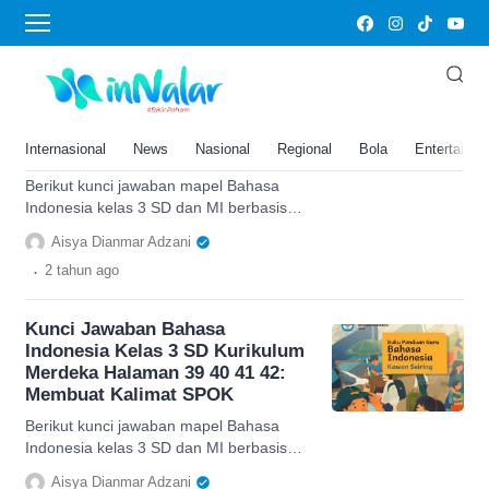
Membuat kalimat SPOK
Kunci Jawaban Bahasa
Indonesia Kelas 3 SD Kurikulum
Merdeka Halaman 39 40 41 42:
Internasional
News
Nasional
Regional
Bola
Entertainm
Membuat Kalimat SPOK
Berikut kunci jawaban mapel Bahasa
Indonesia kelas 3 SD dan MI berbasis
Kurikulum Merdeka Bab 2 halaman 39,
Aisya Dianmar Adzani
40, 41, dan 42.
.
2 tahun
ago
Kunci Jawaban Bahasa
Indonesia Kelas 3 SD Kurikulum
Merdeka Halaman 39 40 41 42:
Membuat Kalimat SPOK
Berikut kunci jawaban mapel Bahasa
Indonesia kelas 3 SD dan MI berbasis
Kurikulum Merdeka Bab 2 halaman 39,
Aisya Dianmar Adzani