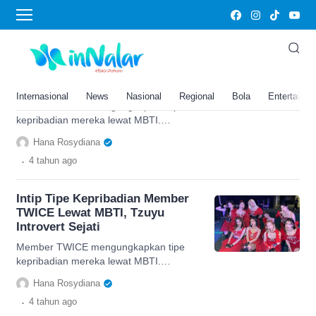
Member Twice
Intip Tipe Kepribadian Member
TWICE Lewat MBTI, Tzuyu
Introvert Sejati
Internasional
News
Nasional
Regional
Bola
Entertainm
Member TWICE mengungkapkan tipe
kepribadian mereka lewat MBTI.
Penasaran dengan hasilnya? Simak
Hana Rosydiana
artikel selengkapnya!
.
4 tahun
ago
Intip Tipe Kepribadian Member
TWICE Lewat MBTI, Tzuyu
Introvert Sejati
Member TWICE mengungkapkan tipe
kepribadian mereka lewat MBTI.
Penasaran dengan hasilnya? Simak
Hana Rosydiana
artikel selengkapnya!
.
4 tahun
ago