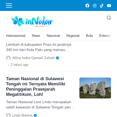
megalitikum
340 Km dari Kota Palu, Lembah
di Kabupaten Poso Ini Membawa
Kita Memasuki Mesin Waktu ke
Internasional
News
Nasional
Regional
Bola
Entertainm
Era Megalitikum
Lembah di kabupaten Poso ini jaraknya
340 km dari Kota Palu yang mampu
membawa kita memasuki mesin waktu
Alfina Indira Qamaril Zahrah
ke era Megalitikum.
.
2 tahun
ago
Taman Nasional di Sulawesi
Tengah ini Ternyata Memiliki
Peninggalan Prasejarah
Megalitikum, Loh!
Taman Nasional Lore Lindu merupakan
salah kawasan di Sulawesi Tengah yang
memiliki peninggalan prasejarah
Linda Marlina