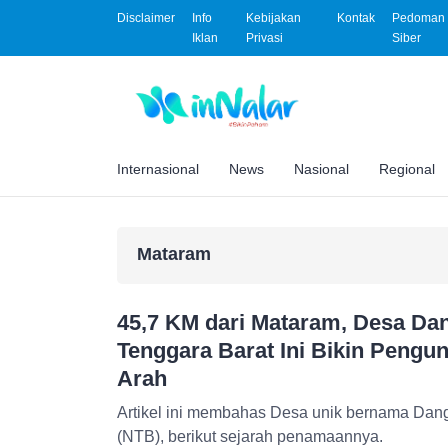
Disclaimer
Info
Kebijakan
Kontak
Pedoman 
Iklan
Privasi
Siber
Internasional
News
Nasional
Regional
Mataram
45,7 KM dari Mataram, Desa Da
Tenggara Barat Ini Bikin Pengun
Arah
Artikel ini membahas Desa unik bernama Dang
(NTB), berikut sejarah penamaannya.