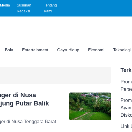
Media
Susunan
Tentang
Redaksi
Kami
Bola
Entertainment
Gaya Hidup
Ekonomi
Teknologi
Terk
Promo
Pers
nger di Nusa
Promo
jung Putar Balik
Ayam
Disk
er di Nusa Tenggara Barat
Link 