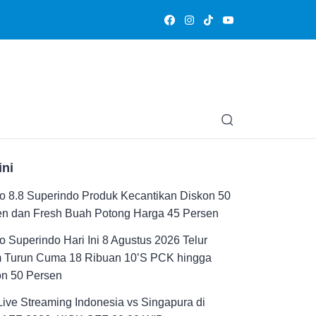
Olahraga
Hiburan
Muslimpedia
Edukasi
Opini & Ce
ini
 8.8 Superindo Produk Kecantikan Diskon 50
en dan Fresh Buah Potong Harga 45 Persen
 Superindo Hari Ini 8 Agustus 2026 Telur
 Turun Cuma 18 Ribuan 10’S PCK hingga
on 50 Persen
Live Streaming Indonesia vs Singapura di