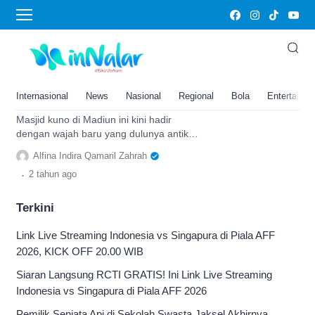
Masjid Kuncen
Antik Jadi Estetik, Masjid Kuno
di Madiun Ini Dikelilingi Makam
Para Bupati: Kini Hadir dengan
Internasional
News
Nasional
Regional
Bola
Entertainm
Wajah Baru
Masjid kuno di Madiun ini kini hadir
dengan wajah baru yang dulunya antik
jadi estetik dengan makam para bupati
Alfina Indira Qamaril Zahrah
yang mengelilinginya.
.
2 tahun
ago
Terkini
Link Live Streaming Indonesia vs Singapura di Piala AFF
2026, KICK OFF 20.00 WIB
Siaran Langsung RCTI GRATIS! Ini Link Live Streaming
Indonesia vs Singapura di Piala AFF 2026
Pemilik Senjata Api di Sekolah Swasta Jaksel Akhirnya