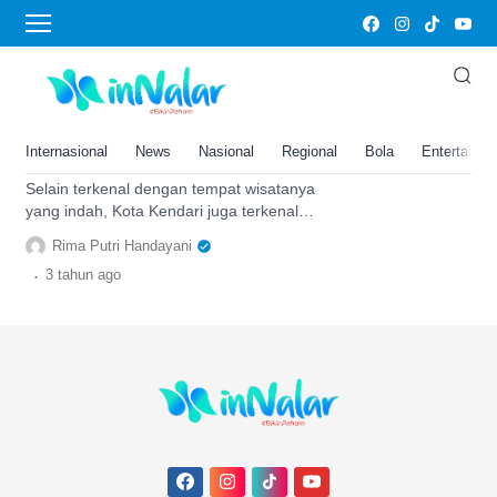
masakan khas
7 Tempat Makan dengan
Masakan Khas Kendari Ini Bisa
Jadi Inspirasi Wisata Kuliner
Internasional
News
Nasional
Regional
Bola
Entertainm
Anda Bersama Keluarga
Selain terkenal dengan tempat wisatanya
yang indah, Kota Kendari juga terkenal
dengan kuliner tradisionalnya yang lezat
Rima Putri Handayani
dan menarik.
.
3 tahun
ago