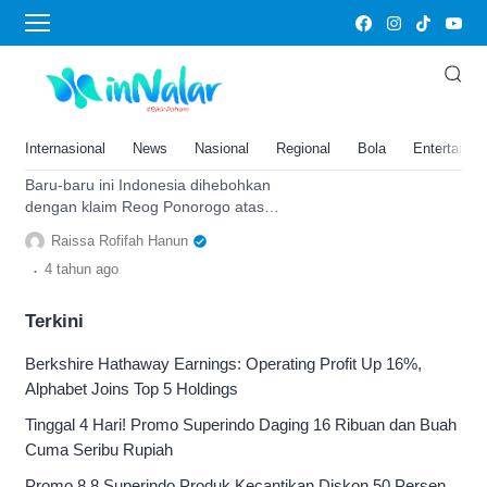
Malaysia Klaim Reog Ponorogo
8 Twibbon Save Reog Ponorogo,
Pasang di Media Sosial sebagai
Bentuk Dukungan untuk Warisan
Internasional
News
Nasional
Regional
Bola
Entertainm
Budaya Indonesia
Baru-baru ini Indonesia dihebohkan
dengan klaim Reog Ponorogo atas
Malaysia. Pasang twibbon save Reog
Raissa Rofifah Hanun
sebagai bentuk dukungan Anda.
.
4 tahun
ago
Terkini
Berkshire Hathaway Earnings: Operating Profit Up 16%,
Alphabet Joins Top 5 Holdings
Tinggal 4 Hari! Promo Superindo Daging 16 Ribuan dan Buah
Cuma Seribu Rupiah
Promo 8.8 Superindo Produk Kecantikan Diskon 50 Persen