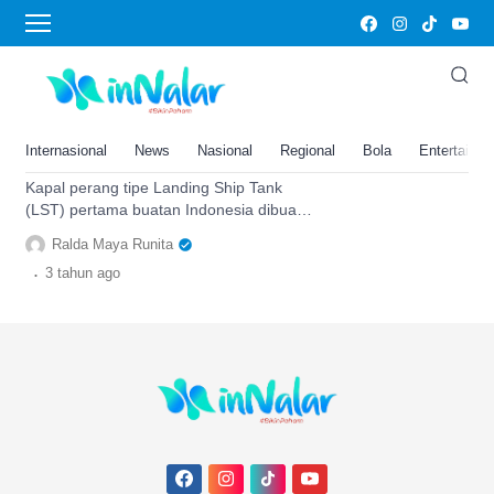
LST
Wajib Bangga! Kapal Perang
Tipe LST Pertama Indonesia
Ternyata Dibuat di Lampung,
Internasional
News
Nasional
Regional
Bola
Entertainm
Namanya…
Kapal perang tipe Landing Ship Tank
(LST) pertama buatan Indonesia dibuat
di Lampung pada tahun 2013 oleh PT
Ralda Maya Runita
DRU.
.
3 tahun
ago