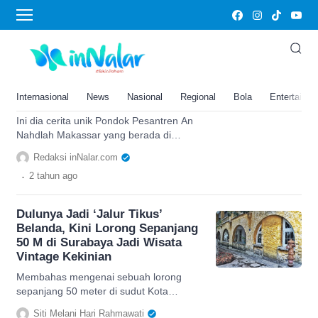
Lorong
Berada di Lorong Rawan
Kriminalitas, Pesantren di
Makassar Ini jadi Angin Segar
Internasional
News
Nasional
Regional
Bola
Entertainm
untuk Warga Sekitar
Ini dia cerita unik Pondok Pesantren An
Nahdlah Makassar yang berada di
lorong rawan kriminalitas. Simak
Redaksi inNalar.com
selengkapnya di sini.
.
2 tahun
ago
Dulunya Jadi ‘Jalur Tikus’
Belanda, Kini Lorong Sepanjang
50 M di Surabaya Jadi Wisata
Vintage Kekinian
Membahas mengenai sebuah lorong
sepanjang 50 meter di sudut Kota
Surabaya yang sekarang jadi wisata
Siti Melani Hari Rahmawati