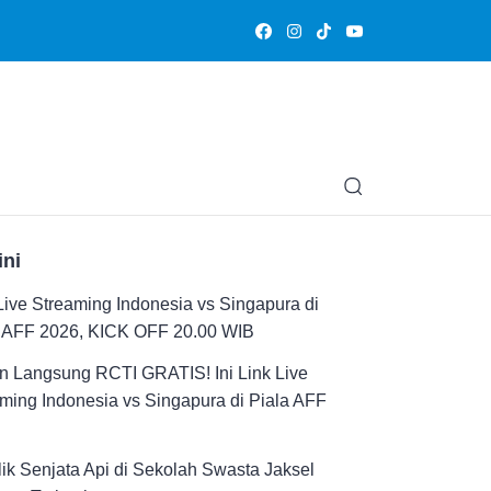
Olahraga
Hiburan
Muslimpedia
Edukasi
Opini & Ce
ini
Live Streaming Indonesia vs Singapura di
a AFF 2026, KICK OFF 20.00 WIB
n Langsung RCTI GRATIS! Ini Link Live
ming Indonesia vs Singapura di Piala AFF
ik Senjata Api di Sekolah Swasta Jaksel