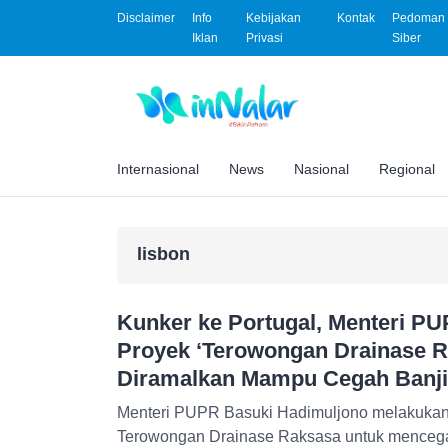
Disclaimer
Info
Kebijakan
Kontak
Pedoman 
Iklan
Privasi
Siber
Internasional
News
Nasional
Regional
lisbon
Kunker ke Portugal, Menteri PU
Proyek ‘Terowongan Drainase R
Diramalkan Mampu Cegah Banji
Menteri PUPR Basuki Hadimuljono melakukan 
Terowongan Drainase Raksasa untuk mencegah