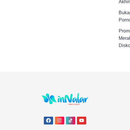
Akhir
Buka
Porno
Promo
Merah
Disk