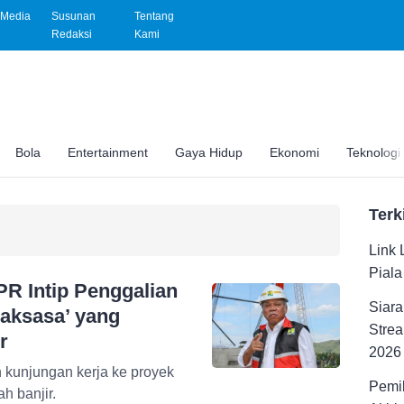
Media
Susunan
Tentang
Redaksi
Kami
Bola
Entertainment
Gaya Hidup
Ekonomi
Teknologi
Terk
Link 
Pial
PR Intip Penggalian
Siara
aksasa’ yang
Strea
r
2026
kunjungan kerja ke proyek
Pemil
 banjir.