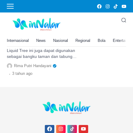
Liquid Tree
Peneliti Asal Serbia Ciptakan
‘Liquid Tree’ Sebagai Upaya
Mengatasi Polusi Tinggi,
Internasional
News
Nasional
Regional
Bola
Entertainm
Penasaran?
Liquid Tree ini juga dapat digunakan
sebagai bangku taman dan tabung
Liquid in juga dapat digunakan untuk
Rima Putri Handayani
mengecas HP. Simak berikutnya.
.
3 tahun
ago